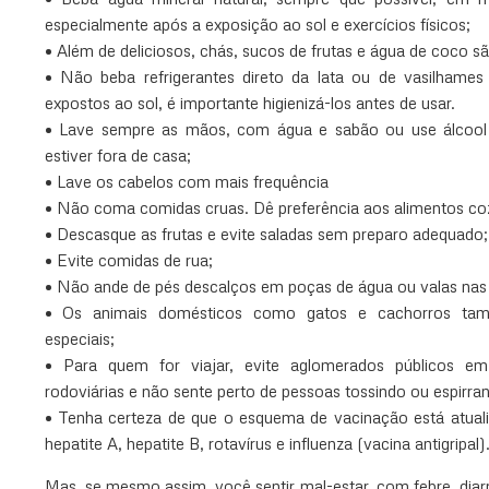
especialmente após a exposição ao sol e exercícios físicos;
• Além de deliciosos, chás, sucos de frutas e água de coco sã
• Não beba refrigerantes direto da lata ou de vasilhame
expostos ao sol, é importante higienizá-los antes de usar.
• Lave sempre as mãos, com água e sabão ou use álcool 
estiver fora de casa;
• Lave os cabelos com mais frequência
• Não coma comidas cruas. Dê preferência aos alimentos co
• Descasque as frutas e evite saladas sem preparo adequado;
• Evite comidas de rua;
• Não ande de pés descalços em poças de água ou valas nas 
• Os animais domésticos como gatos e cachorros ta
especiais;
• Para quem for viajar, evite aglomerados públicos em
rodoviárias e não sente perto de pessoas tossindo ou espirra
• Tenha certeza de que o esquema de vacinação está atuali
hepatite A, hepatite B, rotavírus e influenza (vacina antigripal)
Mas, se mesmo assim, você sentir mal-estar, com febre, diar